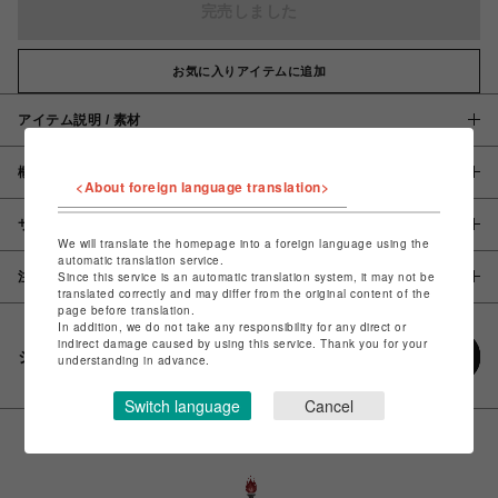
完売しました
お気に入りアイテムに追加
アイテム説明 / 素材
概要
<About foreign language translation>
サイズ
We will translate the homepage into a foreign language using the
automatic translation service.
注意事項
Since this service is an automatic translation system, it may not be
translated correctly and may differ from the original content of the
page before translation.
In addition, we do not take any responsibility for any direct or
indirect damage caused by using this service. Thank you for your
シェアする
understanding in advance.
Switch language
Cancel