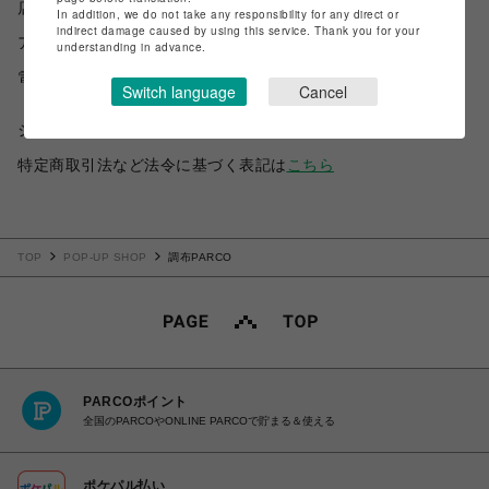
店舗名
POP-UP SHOP
In addition, we do not take any responsibility for any direct or
indirect damage caused by using this service. Thank you for your
アクセス
understanding in advance.
電話番号
Switch language
Cancel
ショップお問い合わせは
こちら
特定商取引法など法令に基づく表記は
こちら
TOP
POP-UP SHOP
調布PARCO
PARCOポイント
全国のPARCOやONLINE PARCOで貯まる＆使える
ポケパル払い