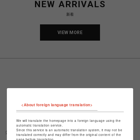
NEW ARRIVALS
新着
VIEW MORE
<About foreign language translation>
We will translate the homepage into a foreign language using the
automatic translation service.
Since this service is an automatic translation system, it may not be
ショップ名
調布PARCO
translated correctly and may differ from the original content of the
page before translation.