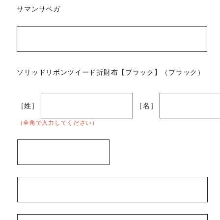
サマンサベガ
ソリッドリボンツイード折財布【ブラック】（ブラック）
［姓］
［名］
（全角で入力してください）