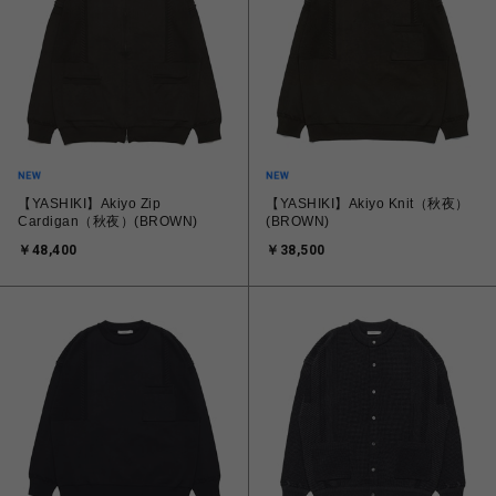
【YASHIKI】Akiyo Zip
【YASHIKI】Akiyo Knit（秋夜）
Cardigan（秋夜）(BROWN)
(BROWN)
￥48,400
￥38,500