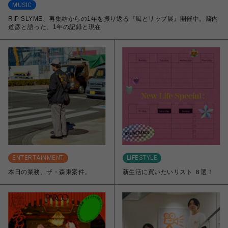
MUSIC
RIP SLYME、再集結からの1年を振り返る『風とリップ展』開催中。箭内
道彦と語った、1年の記録と現在
ENTERTAINMENT
LIFESTYLE
本日の業務、ザ・森東案件。
新生活に買いたいリスト ８選！