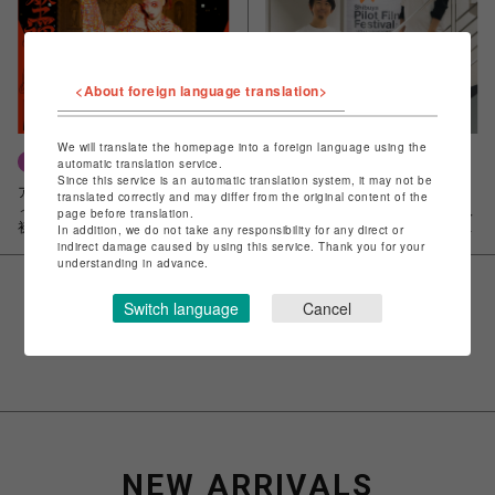
<About foreign language translation>
We will translate the homepage into a foreign language using the
ART
ENTERTAINMENT
automatic translation service.
Since this service is an automatic translation system, it may not be
アオイヤマダが属するクリエイテ
渋谷に集結した才能：渋谷パイロ
translated correctly and may differ from the original content of the
ィブ・コレクティブ「海老坐禅」
ットフィルムフェスティバル潜入
page before translation.
初の作品集『EBIZAZEN』発売！
ルポ〜後編・パイロットフィル
In addition, we do not take any responsibility for any direct or
ム、映画制作の未来へ向けた提
indirect damage caused by using this service. Thank you for your
understanding in advance.
案〜
Switch language
Cancel
VIEW MORE
NEW ARRIVALS