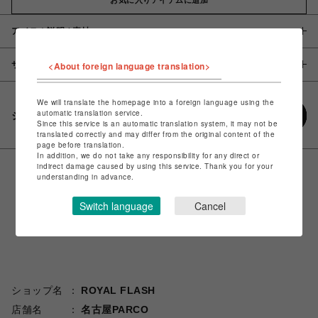
アイテム説明 / 素材
サイズ
<About foreign language translation>
We will translate the homepage into a foreign language using the
automatic translation service.
シェアする
Since this service is an automatic translation system, it may not be
translated correctly and may differ from the original content of the
page before translation.
In addition, we do not take any responsibility for any direct or
indirect damage caused by using this service. Thank you for your
understanding in advance.
Switch language
Cancel
ショップ名
ROYAL FLASH
店舗名
名古屋PARCO