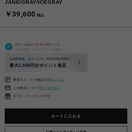
JANE/GRAY/ICEGRAY
￥39,600
税込
ポケパル払いで
0
〜
0
ポイント
（1P=1円）※キャンペーン分除く
会員登録後、ポケパル払い初回登録&利用で
最大1,500円分ポイント進呈
獲得ポイントの確認方法は
こちら
この商品について
問い合わせる
ギフト：ラッピング不可
カートに入れる
お気に入りアイテムに追加