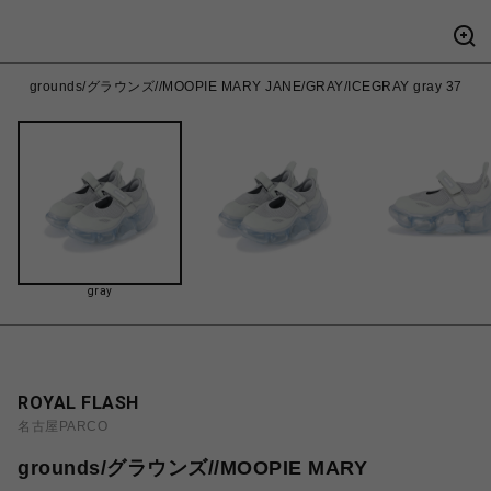
grounds/グラウンズ//MOOPIE MARY JANE/GRAY/ICEGRAY gray 37
gray
ROYAL FLASH
名古屋PARCO
grounds/グラウンズ//MOOPIE MARY