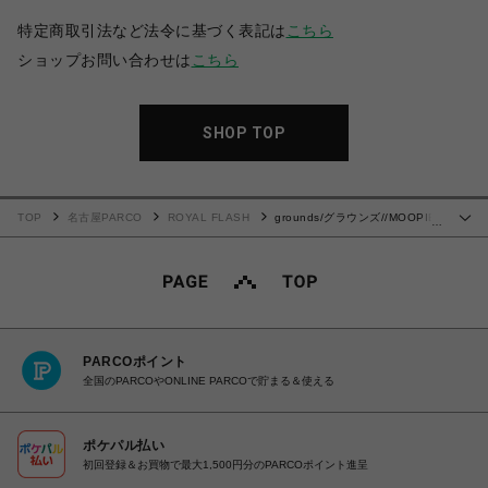
特定商取引法など法令に基づく表記は
こちら
ショップお問い合わせは
こちら
SHOP TOP
TOP
名古屋PARCO
ROYAL FLASH
grounds/グラウンズ//MOOPIE
…
MARY JANE/GRAY/ICEGRAY
PARCOポイント
全国のPARCOやONLINE PARCOで貯まる＆使える
ポケパル払い
初回登録＆お買物で最大1,500円分のPARCOポイント進呈