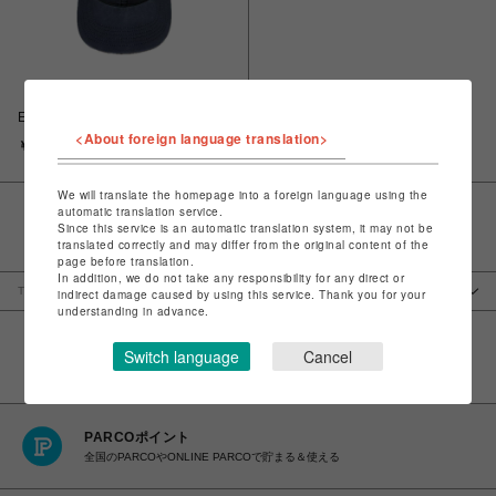
EPiC ロゴキャップ
<About foreign language translation>
￥7,150
We will translate the homepage into a foreign language using the
automatic translation service.
Since this service is an automatic translation system, it may not be
translated correctly and may differ from the original content of the
page before translation.
In addition, we do not take any responsibility for any direct or
TOP
culture
Parco Movie
商品一覧：『EPiC／エピック エルヴィ
indirect damage caused by using this service. Thank you for your
…
ス・プレスリー・イン・コンサート』
understanding in advance.
Switch language
Cancel
PARCOポイント
全国のPARCOやONLINE PARCOで貯まる＆使える