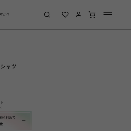
Tシャツ
ント
く
録&利用で
呈