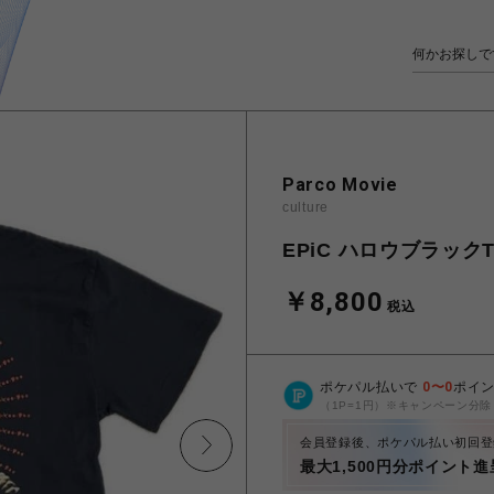
Parco Movie
culture
EPiC ハロウブラック
￥8,800
税込
ポケパル払いで
0
〜
0
ポイ
（1P=1円）※キャンペーン分除
会員登録後、ポケパル払い初回登
最大1,500円分ポイント進