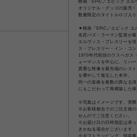
映画『EPiC／エピック 
オリジナル・グッズの販売！
数量限定のタイトルロゴ入り
▼映画『EPiC／エピック 
名匠バズ・ラーマン監督が最
エルヴィス・プレスリーを現
ス・プレスリー・イン・コン
1970年代初頭のラスベガ
ォーマンスを中心に、リハー
貴重な映像を最先端のレスト
を費やして復元した本作。
同一の楽曲を複数の異なる演
にもこだわって再構築した体
※写真はイメージです。実際
※お客様都合でのご注文後の
せんのでご注意ください。
※お届け日の日時指定は承っ
きかねる場合がございます。
※ギフトラッピング、領収書