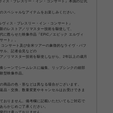
エルヴィス・プレスリー・イン・コンサート』本国の公式
のスペシャルなアイテムをお楽しみください。
エルヴィス・プレスリー・イン・コンサート』
新のレストア／リマスター技術を駆使して、
代に甦らせた映像作品『EPiC／エピック エルヴィ
サート』。
ス・コンサート及び全米ツアーの象徴的なライヴ・パフ
サル、記者会見などの
ア／リマスター技術を駆使しながら、2年以上の歳月
奏シーンでシームレスに編集、リップシンクの細部
験型映像作品。
の商品の色・形などは異なる場合がございます。
返品・交換、数量変更やキャンセルはお受けできま
ておりません。備考欄に記載いただいてもご対応で
あらかじめご了承ください。
発行は承っておりません。