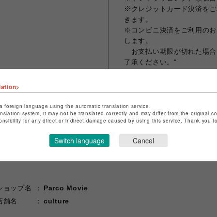
※クレジットカード決済をご
きます。
※コンビニ決済をご利用のお
します。
お支払い期限が切れた場合
了承ください。"
lation>
シェアする
a foreign language using the automatic translation service.
anslation system, it may not be translated correctly and may differ from the original c
onsibility for any direct or indirect damage caused by using this service. Thank you 
Switch language
Cancel
ショップ名
Parco Movie
店舗名
culture