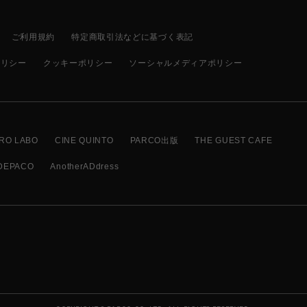
ご利用規約
特定商取引法などに基づく表記
ポリシー
クッキーポリシー
ソーシャルメディアポリシー
RO LABO
CINE QUINTO
PARCO出版
THE GUEST CAFE
DEPACO
AnotherADdress