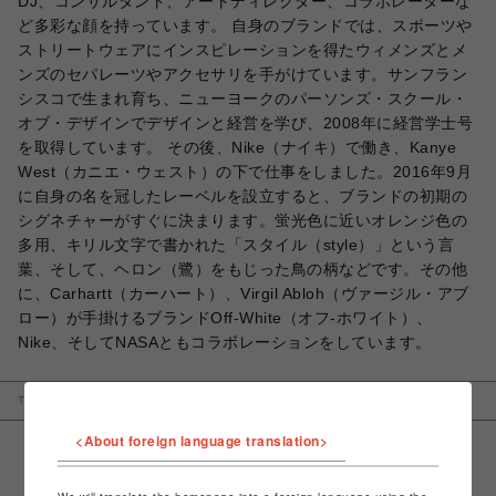
DJ、コンサルタント、アートディレクター、コラボレーターな
ど多彩な顔を持っています。 自身のブランドでは、スポーツや
ストリートウェアにインスピレーションを得たウィメンズとメ
ンズのセパレーツやアクセサリを手がけています。サンフラン
シスコで生まれ育ち、ニューヨークのパーソンズ・スクール・
オブ・デザインでデザインと経営を学び、2008年に経営学士号
を取得しています。 その後、Nike（ナイキ）で働き、Kanye
West（カニエ・ウェスト）の下で仕事をしました。2016年9月
に自身の名を冠したレーベルを設立すると、ブランドの初期の
シグネチャーがすぐに決まります。蛍光色に近いオレンジ色の
多用、キリル文字で書かれた「スタイル（style）」という言
葉、そして、ヘロン（鷺）をもじった鳥の柄などです。その他
に、Carhartt（カーハート）、Virgil Abloh（ヴァージル・アブ
ロー）が手掛けるブランドOff-White（オフ-ホワイト）、
Nike、そしてNASAともコラボレーションをしています。
TOP
名古屋PARCO
LHP
Heron Preston / ヘロンプレストン
<About foreign language translation>