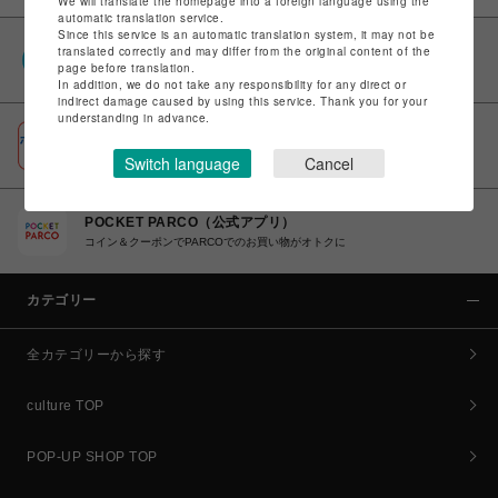
We will translate the homepage into a foreign language using the
automatic translation service.
Since this service is an automatic translation system, it may not be
PARCOポイント
translated correctly and may differ from the original content of the
page before translation.
全国のPARCOやONLINE PARCOで貯まる＆使える
In addition, we do not take any responsibility for any direct or
indirect damage caused by using this service. Thank you for your
understanding in advance.
ポケパル払い
初回登録＆お買物で最大1,500円分のPARCOポイント進呈
Switch language
Cancel
POCKET PARCO（公式アプリ）
コイン＆クーポンでPARCOでのお買い物がオトクに
カテゴリー
全カテゴリーから探す
culture TOP
POP-UP SHOP TOP