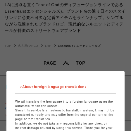
LAに拠点を置くFear of Godのディフュージョンラインである
Essentials(エッセンシャルズ)。ブランド名の通り日々のスタイ
リングに必要不可欠な定番アイテムをラインナップ。シンプル
ながら洗練されたブランドロゴ、現代的なシルエットとディテ
ールが特徴のストリートウェアブランド
TOP
名古屋PARCO
LHP
Essentials / エッセンシャルズ
PARCOポイント
<About foreign language translation>
全国のPARCOやONLINE PARCOで貯まる＆使える
We will translate the homepage into a foreign language using the
automatic translation service.
ポケパル払い
Since this service is an automatic translation system, it may not be
初回登録＆お買物で最大1,500円分のPARCOポイント進呈
translated correctly and may differ from the original content of the
page before translation.
In addition, we do not take any responsibility for any direct or
indirect damage caused by using this service. Thank you for your
POCKET PARCO（公式アプリ）