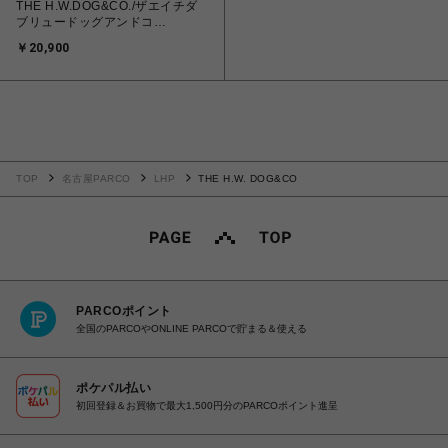
THE H.W.DOG&CO./ザエイチダ
ブリュードッグアンドコ
ー/VINTAGE DENIM FATIGUE
￥20,900
HAT - Indigo
TOP
名古屋PARCO
LHP
THE H.W. DOG&CO
PARCOポイント
全国のPARCOやONLINE PARCOで貯まる＆使える
ポケパル払い
初回登録＆お買物で最大1,500円分のPARCOポイント進呈