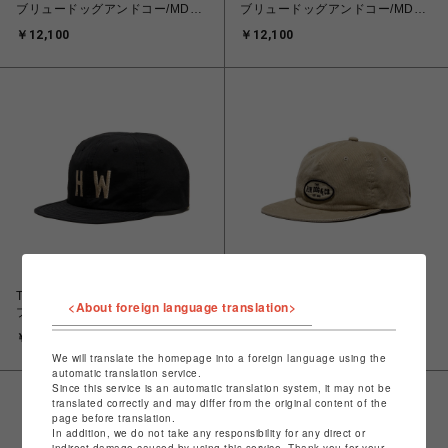
ブリュードッグアンドコー/MD
ブリュードッグアンドコー/MD
WATCH
WATCH
￥12,100
￥12,100
THE H.W.DOG&CO./ザエイチダ
THE H.W.DOG&CO./ザエイチダ
<About foreign language translation>
ブリュードッグアンドコー/64
ブリュードッグアンドコー
cloth cycling cap
CORDUROY WORKERS CAP -
￥13,200
￥14,300
Beige
We will translate the homepage into a foreign language using the
automatic translation service.
Since this service is an automatic translation system, it may not be
translated correctly and may differ from the original content of the
page before translation.
In addition, we do not take any responsibility for any direct or
indirect damage caused by using this service. Thank you for your