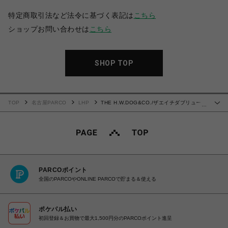
特定商取引法など法令に基づく表記は
こちら
ショップお問い合わせは
こちら
SHOP TOP
TOP
名古屋PARCO
LHP
THE H.W.DOG&CO./ザエイチダブリュード
…
ッグアンドコー/VINTAGE DENIM FATIGUE HAT - Indigo
PARCOポイント
全国のPARCOやONLINE PARCOで貯まる＆使える
ポケパル払い
初回登録＆お買物で最大1,500円分のPARCOポイント進呈