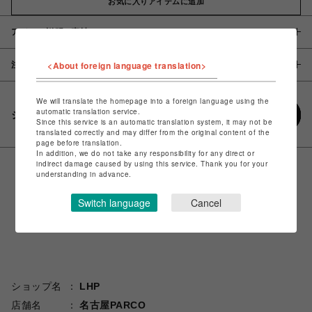
お気に入りアイテムに追加
アイテム説明 / 素材
<About foreign language translation>
注意事項
We will translate the homepage into a foreign language using the
automatic translation service.
シェアする
Since this service is an automatic translation system, it may not be
translated correctly and may differ from the original content of the
page before translation.
In addition, we do not take any responsibility for any direct or
indirect damage caused by using this service. Thank you for your
understanding in advance.
Switch language
Cancel
ショップ名
LHP
店舗名
名古屋PARCO