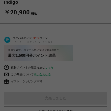
Indigo
￥20,900
税込
ポケパル払いで
0
〜
0
ポイント
（1P=1円）※キャンペーン分除く
会員登録後、ポケパル払い初回登録&利用で
最大1,500円分ポイント進呈
獲得ポイントの確認方法は
こちら
この商品について
問い合わせる
ギフト：ラッピング不可
完売しました