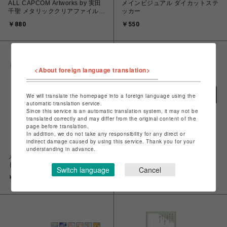
ALL CAPCOM Artworks by 実田
メインビジュアル ダイカットステ
千聖 メタリッククリアファイル
ッカー
(全9種)
￥880
￥550
<About foreign language translation>
We will translate the homepage into a foreign language using the
automatic translation service.
Since this service is an automatic translation system, it may not be
translated correctly and may differ from the original content of the
page before translation.
In addition, we do not take any responsibility for any direct or
indirect damage caused by using this service. Thank you for your
understanding in advance.
メインビジュアル アクリルスタン
【CAPCOM CREATORS
ド
LABEL】 カプコンファイティン
Switch language
Cancel
グ百人一首
￥1,650
￥3,960