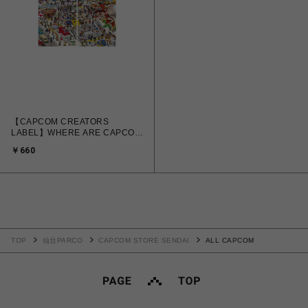
【CAPCOM CREATORS
LABEL】WHERE ARE CAPCOM
HEROES？ クリアファイル
￥660
TOP
仙台PARCO
CAPCOM STORE SENDAI
ALL CAPCOM