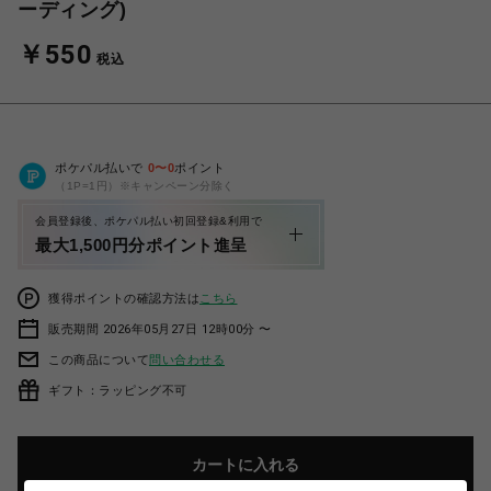
ーディング)
￥550
税込
ポケパル払いで
0
〜
0
ポイント
（1P=1円）※キャンペーン分除く
会員登録後、ポケパル払い初回登録&利用で
最大1,500円分ポイント進呈
獲得ポイントの確認方法は
こちら
販売期間 2026年05月27日 12時00分 〜
この商品について
問い合わせる
ギフト：ラッピング不可
カートに入れる