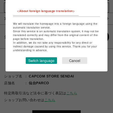
お気に入りアイテムに追加
<About foreign language translation>
アイテム説明 / 素材
We will translate the homepage into a foreign language using the
automatic translation service.
Since this service is an automatic translation system, it may not be
translated correctly and may differ from the original content of the
シェアする
page before translation.
In addition, we do not take any responsibility for any direct or
indirect damage caused by using this service. Thank you for your
understanding in advance.
Switch language
Cancel
ショップ名
CAPCOM STORE SENDAI
店舗名
仙台PARCO
特定商取引法など法令に基づく表記は
こちら
ショップお問い合わせは
こちら