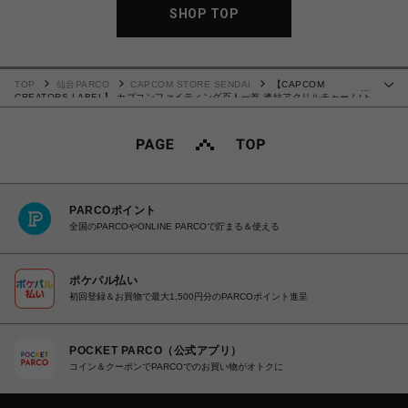
SHOP TOP
TOP
仙台PARCO
CAPCOM STORE SENDAI
【CAPCOM
…
CREATORS LABEL】 カプコンファイティング百人一首 連結アクリルチャーム(ト
レーディング)
PARCOポイント
全国のPARCOやONLINE PARCOで貯まる＆使える
ポケパル払い
初回登録＆お買物で最大1,500円分のPARCOポイント進呈
POCKET PARCO（公式アプリ）
コイン＆クーポンでPARCOでのお買い物がオトクに