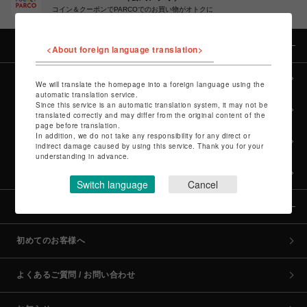
コイン＆クーポンでPARCOでのお買い物がオトクに
カテゴリー
<About foreign language translation>
全カテゴリーから探す
We will translate the homepage into a foreign language using the
automatic translation service.
Since this service is an automatic translation system, it may not be
culture TOP
translated correctly and may differ from the original content of the
page before translation.
In addition, we do not take any responsibility for any direct or
POP-UP SHOP TOP
indirect damage caused by using this service. Thank you for your
understanding in advance.
PARCO GAMES TOP
Switch language
Cancel
全国のPARCO店舗
初めてのお客様へ
よくあるご質問 / お問い合わせ