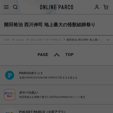
開田裕治 西川伸司 地上最大の怪獣絵師祭り
TOP
culture
GALLERY X BY PARCO
開田裕治 西川伸司 地上最大の
…
怪獣絵師祭り
PARCOポイント
全国のPARCOやONLINE PARCOで貯まる＆使える
ポケパル払い
初回登録＆お買物で最大1,500円分のPARCOポイント進呈
POCKET PARCO（公式アプリ）