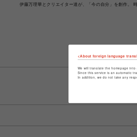
伊藤万理華とクリエイター達が、「今の自分」を創作。 時代のアイ
<About foreign language trans
We will translate the homepage into 
Since this service is an automatic tr
In addition, we do not take any resp