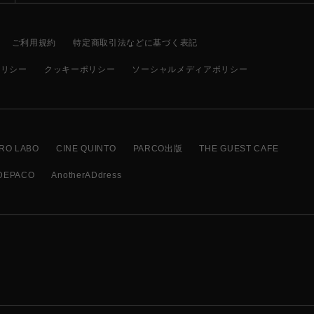
ご利用規約
特定商取引法などに基づく表記
ポリシー
クッキーポリシー
ソーシャルメディアポリシー
RO LABO
CINE QUINTO
PARCO出版
THE GUEST CAFE
DEPACO
AnotherADdress