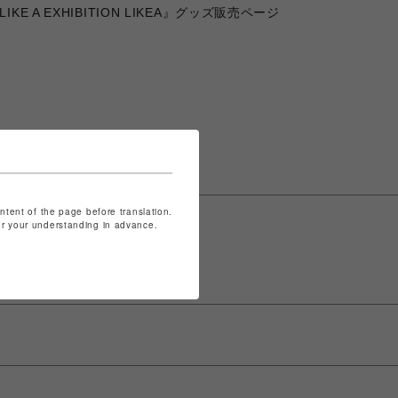
 EXHIBITION LIKEA』グッズ販売ページ
ontent of the page before translation.
for your understanding in advance.