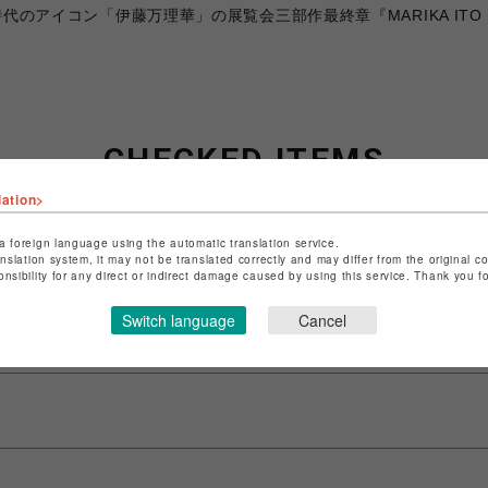
コン「伊藤万理華」の展覧会三部作最終章『MARIKA ITO LIKE A
CHECKED ITEMS
lation>
最近チェックしたアイテム
a foreign language using the automatic translation service.
anslation system, it may not be translated correctly and may differ from the original c
onsibility for any direct or indirect damage caused by using this service. Thank you 
最近見た商品がありません。
Switch language
Cancel