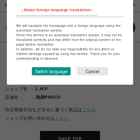
注意事項
<About foreign language translation>
We will translate the homepage into a foreign language using the
シェアする
automatic translation service.
Since this service is an automatic translation system, it may not be
translated correctly and may differ from the original content of the
page before translation.
In addition, we do not take any responsibility for any direct or
indirect damage caused by using this service. Thank you for your
understanding in advance.
Switch language
Cancel
ショップ名
L.H.P
店舗名
池袋PARCO
特定商取引法など法令に基づく表記は
こちら
ショップお問い合わせは
こちら
SHOP TOP