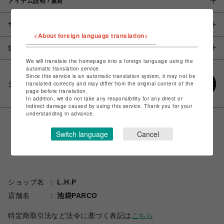
アイテム説明 / 素材
サイズ
<About foreign language translation>
注意事項
We will translate the homepage into a foreign language using the
automatic translation service.
Since this service is an automatic translation system, it may not be
シェアする
translated correctly and may differ from the original content of the
page before translation.
In addition, we do not take any responsibility for any direct or
indirect damage caused by using this service. Thank you for your
understanding in advance.
Switch language
Cancel
ショップ名
L.H.P
店舗名
池袋PARCO
特定商取引法など法令に基づく表記は
こちら