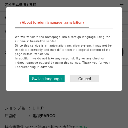
アイテム説明 / 素材
サイズ
<About foreign language translation>
注意事項
We will translate the homepage into a foreign language using the
automatic translation service.
Since this service is an automatic translation system, it may not be
translated correctly and may differ from the original content of the
シェアする
page before translation.
In addition, we do not take any responsibility for any direct or
indirect damage caused by using this service. Thank you for your
understanding in advance.
Switch language
Cancel
ショップ名
L.H.P
店舗名
池袋PARCO
特定商取引法など法令に基づく表記は
こちら