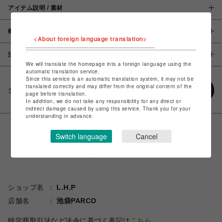
アイテム説明 / 素材
概要
<About foreign language translation>
注意事項
We will translate the homepage into a foreign language using the
automatic translation service.
Since this service is an automatic translation system, it may not be
translated correctly and may differ from the original content of the
シェアする
page before translation.
In addition, we do not take any responsibility for any direct or
indirect damage caused by using this service. Thank you for your
understanding in advance.
Switch language
Cancel
ショップ名
L.H.P
店舗名
池袋PARCO
特定商取引法など法令に基づく表記は
こちら