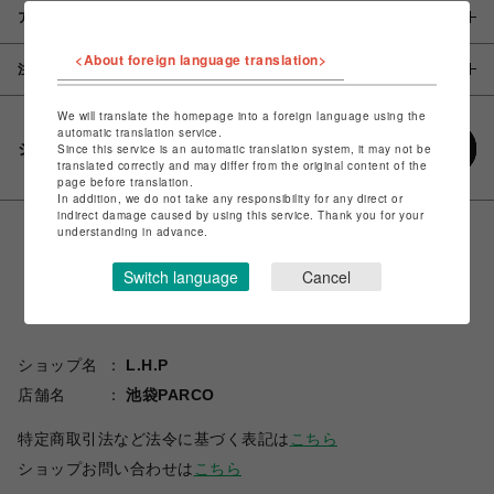
アイテム説明 / 素材
<About foreign language translation>
注意事項
We will translate the homepage into a foreign language using the
automatic translation service.
シェアする
Since this service is an automatic translation system, it may not be
translated correctly and may differ from the original content of the
page before translation.
In addition, we do not take any responsibility for any direct or
indirect damage caused by using this service. Thank you for your
understanding in advance.
Switch language
Cancel
ショップ名
L.H.P
店舗名
池袋PARCO
特定商取引法など法令に基づく表記は
こちら
ショップお問い合わせは
こちら