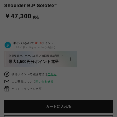
Shoulder B.P Solotex"
￥47,300
税込
ポケパル払いで
0
〜
0
ポイント
（1P=1円）※キャンペーン分除く
会員登録後、ポケパル払い初回登録&利用で
最大1,500円分ポイント進呈
獲得ポイントの確認方法は
こちら
この商品について
問い合わせる
ギフト：ラッピング可
カートに入れる