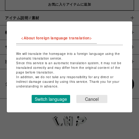
お気に入りアイテムに追加
アイテム説明 / 素材
概要
<About foreign language translation>
サイズ
We will translate the homepage into a foreign language using the
automatic translation service.
注意事項
Since this service is an automatic translation system, it may not be
translated correctly and may differ from the original content of the
page before translation.
In addition, we do not take any responsibility for any direct or
indirect damage caused by using this service. Thank you for your
シェアする
understanding in advance.
Switch language
Cancel