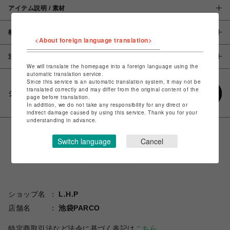
アイテム説明 / 素材
概要
<About foreign language translation>
注意事項
We will translate the homepage into a foreign language using the
automatic translation service.
Since this service is an automatic translation system, it may not be
translated correctly and may differ from the original content of the
シェアする
page before translation.
In addition, we do not take any responsibility for any direct or
indirect damage caused by using this service. Thank you for your
understanding in advance.
Switch language
Cancel
ショップ名
L.H.P
店舗名
池袋PARCO
特定商取引法など法令に基づく表記は
こちら