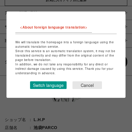
アイテム説明 / 素材
<About foreign language translation>
サイズ
注意事項
We will translate the homepage into a foreign language using the
automatic translation service.
Since this service is an automatic translation system, it may not be
translated correctly and may differ from the original content of the
page before translation.
シェアする
In addition, we do not take any responsibility for any direct or
indirect damage caused by using this service. Thank you for your
understanding in advance.
Switch language
Cancel
ショップ名
L.H.P
店舗名
池袋PARCO