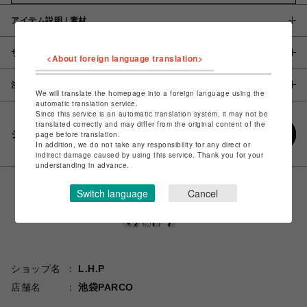
アイテム説明 / 素材
サイズ
<About foreign language translation>
注意事項
We will translate the homepage into a foreign language using the
automatic translation service.
Since this service is an automatic translation system, it may not be
translated correctly and may differ from the original content of the
シェアする
page before translation.
In addition, we do not take any responsibility for any direct or
indirect damage caused by using this service. Thank you for your
understanding in advance.
Switch language
Cancel
ショップ名
L.H.P
店舗名
池袋PARCO