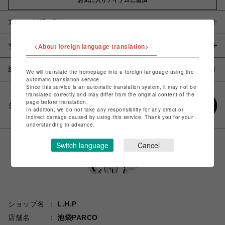
アイテム説明 / 素材
<About foreign language translation>
サイズ
注意事項
We will translate the homepage into a foreign language using the
automatic translation service.
Since this service is an automatic translation system, it may not be
translated correctly and may differ from the original content of the
page before translation.
シェアする
In addition, we do not take any responsibility for any direct or
indirect damage caused by using this service. Thank you for your
understanding in advance.
Switch language
Cancel
ショップ名
L.H.P
店舗名
池袋PARCO