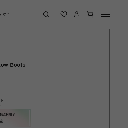
 Low Boots
ント
く
録&利用で
呈