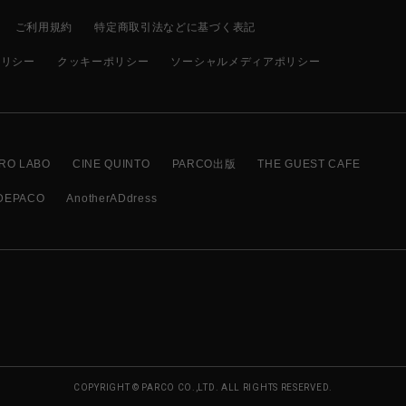
ご利用規約
特定商取引法などに基づく表記
ポリシー
クッキーポリシー
ソーシャルメディアポリシー
RO LABO
CINE QUINTO
PARCO出版
THE GUEST CAFE
DEPACO
AnotherADdress
COPYRIGHT © PARCO CO.,LTD. ALL RIGHTS RESERVED.