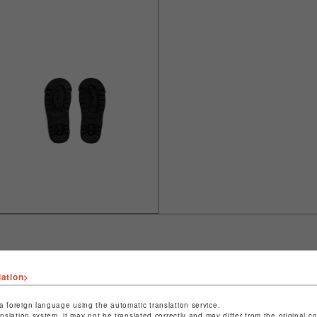
lation>
ショップ名
L.H.P
店舗名
池袋PARCO
a foreign language using the automatic translation service.
anslation system, it may not be translated correctly and may differ from the original c