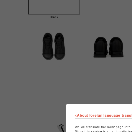
Black
<About foreign language trans
We will translate the homepage into 
Since this service is an automatic tr