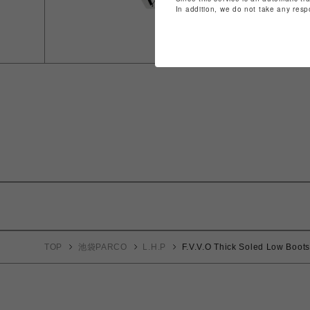
In addition, we do not take any resp
TOP
池袋PARCO
L.H.P
F.V.V.O Thick Soled Low Boots