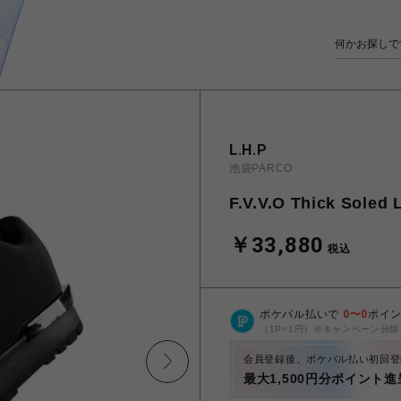
L.H.P
池袋PARCO
F.V.V.O Thick Soled
￥33,880
税込
ポケパル払いで
0
〜
0
ポイ
（1P=1円）※キャンペーン分除
会員登録後、ポケパル払い初回登
最大1,500円分ポイント進