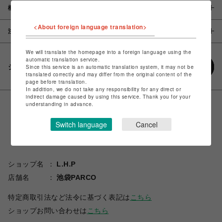
概要
<About foreign language translation>
注意事項
We will translate the homepage into a foreign language using the
automatic translation service.
シェアする
Since this service is an automatic translation system, it may not be
translated correctly and may differ from the original content of the
page before translation.
In addition, we do not take any responsibility for any direct or
indirect damage caused by using this service. Thank you for your
understanding in advance.
Switch language
Cancel
ショップ名
L.H.P
店舗名
池袋PARCO
特定商取引法など法令に基づく表記は
こちら
ショップお問い合わせは
こちら