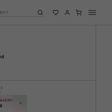
ed
ント
く
録&利用で
呈