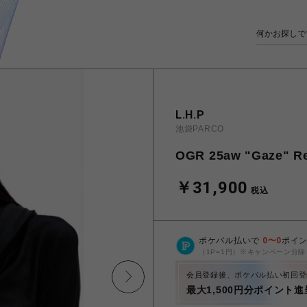
L.H.P
池袋PARCO
OGR 25aw "Gaze" R
￥31,900
税込
ポケパル払いで
0
〜
0
ポイ
（1P=1円）※キャンペーン分除
会員登録後、ポケパル払い初回登
最大1,500円分ポイント進