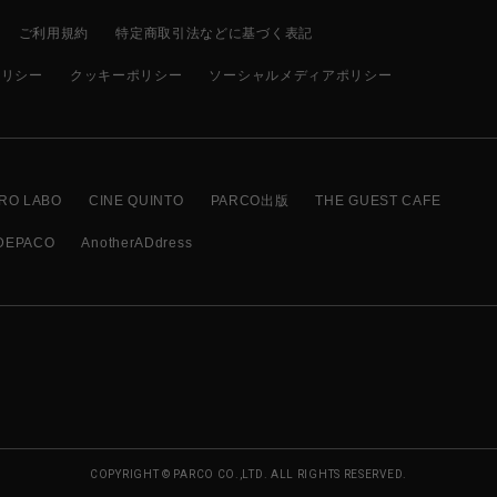
ご利用規約
特定商取引法などに基づく表記
ポリシー
クッキーポリシー
ソーシャルメディアポリシー
RO LABO
CINE QUINTO
PARCO出版
THE GUEST CAFE
DEPACO
AnotherADdress
COPYRIGHT © PARCO CO.,LTD. ALL RIGHTS RESERVED.