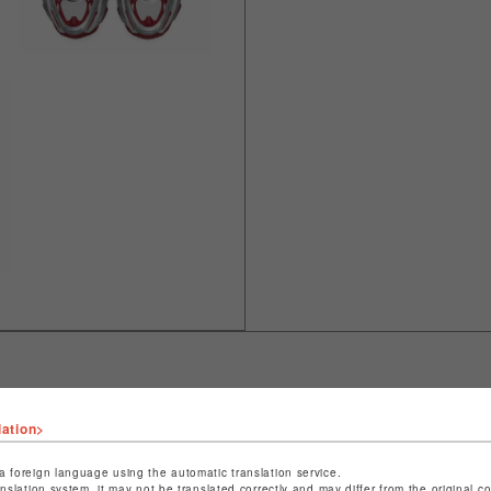
lation>
ショップ名
L.H.P
店舗名
池袋PARCO
a foreign language using the automatic translation service.
anslation system, it may not be translated correctly and may differ from the original c