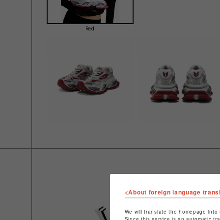
Red
<About foreign language trans
We will translate the homepage into 
Since this service is an automatic tr