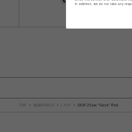
In addition, we do not take any resp
TOP
池袋PARCO
L.H.P
OGR 25aw "Gaze" Red