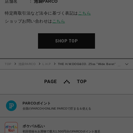
店舗名
池袋PARCO
特定商取引法など法令に基づく表記は
こちら
ショップお問い合わせは
こちら
SHOP TOP
TOP
池袋PARCO
L.H.P
THE H.W.DOG&CO. 25ss "Wide Beret"
…
Beige
PARCOポイント
全国のPARCOやONLINE PARCOで貯まる＆使える
ポケパル払い
初回登録＆お買物で最大1,500円分のPARCOポイント進呈