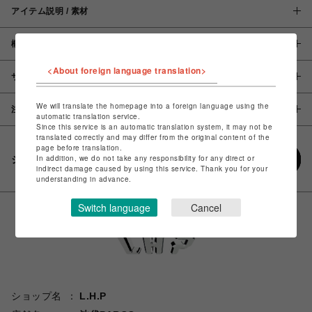
アイテム説明 / 素材
概要
<About foreign language translation>
サイズ
We will translate the homepage into a foreign language using the
注意事項
automatic translation service.
Since this service is an automatic translation system, it may not be
translated correctly and may differ from the original content of the
page before translation.
In addition, we do not take any responsibility for any direct or
シェアする
indirect damage caused by using this service. Thank you for your
understanding in advance.
Switch language
Cancel
ショップ名
L.H.P