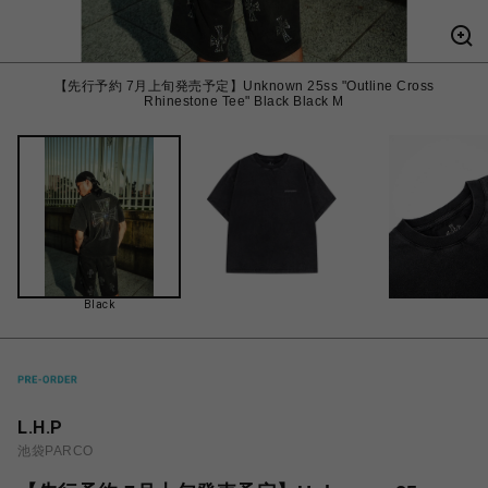
【先行予約 7月上旬発売予定】Unknown 25ss "Outline Cross
Rhinestone Tee" Black Black M
Black
L.H.P
池袋PARCO