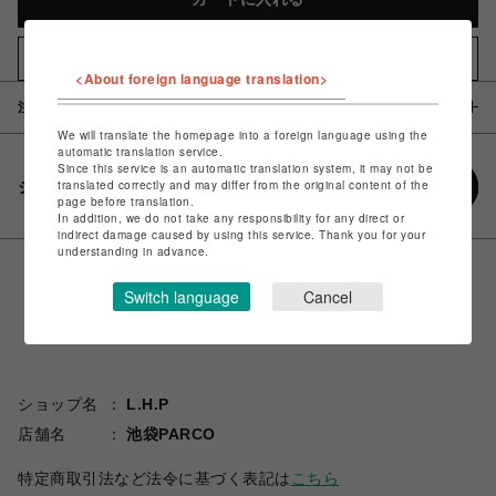
お気に入りアイテムに追加
<About foreign language translation>
注意事項
We will translate the homepage into a foreign language using the
automatic translation service.
Since this service is an automatic translation system, it may not be
translated correctly and may differ from the original content of the
シェアする
page before translation.
In addition, we do not take any responsibility for any direct or
indirect damage caused by using this service. Thank you for your
understanding in advance.
Switch language
Cancel
ショップ名
L.H.P
店舗名
池袋PARCO
特定商取引法など法令に基づく表記は
こちら