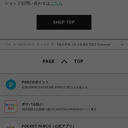
ショップお問い合わせは
こちら
SHOP TOP
TOP
池袋PARCO
L.H.P
【先行予約 7月上旬発売予定】Unknown
…
25ss "Outline Cross Rhinestone Baggy Sweat Shorts" Red
PARCOポイント
全国のPARCOやONLINE PARCOで貯まる＆使える
ポケパル払い
初回登録＆お買物で最大1,500円分のPARCOポイント進呈
POCKET PARCO（公式アプリ）