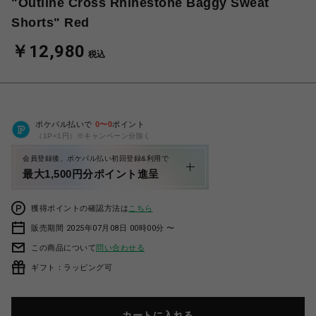
"Outline Cross Rhinestone Baggy Sweat
Shorts" Red
￥12,980
税込
ポケパル払いで
0
〜
0
ポイント
（1P=1円）※キャンペーン分除く
会員登録後、ポケパル払い初回登録&利用で
最大1,500円分ポイント進呈
獲得ポイントの確認方法は
こちら
販売期間 2025年07月08日 00時00分 〜
この商品について
問い合わせる
ギフト：ラッピング可
カートに入れる