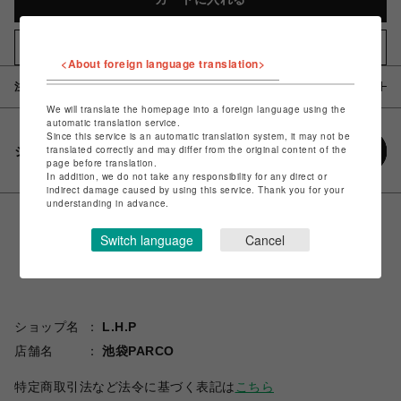
お気に入りアイテムに追加
<About foreign language translation>
注意事項
We will translate the homepage into a foreign language using the
automatic translation service.
Since this service is an automatic translation system, it may not be
translated correctly and may differ from the original content of the
シェアする
page before translation.
In addition, we do not take any responsibility for any direct or
indirect damage caused by using this service. Thank you for your
understanding in advance.
Switch language
Cancel
ショップ名
L.H.P
店舗名
池袋PARCO
特定商取引法など法令に基づく表記は
こちら