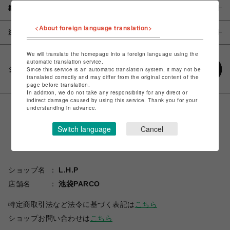
概要
<About foreign language translation>
注意事項
We will translate the homepage into a foreign language using the
automatic translation service.
シェアする
Since this service is an automatic translation system, it may not be
translated correctly and may differ from the original content of the
page before translation.
In addition, we do not take any responsibility for any direct or
indirect damage caused by using this service. Thank you for your
understanding in advance.
Switch language
Cancel
ショップ名
L.H.P
店舗名
池袋PARCO
特定商取引法など法令に基づく表記は
こちら
ショップお問い合わせは
こちら