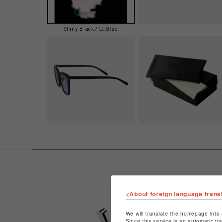
Shiny Black / Lt.Blue
<About foreign language trans
We will translate the homepage into 
Since this service is an automatic tr