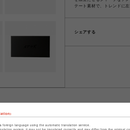
テート素材で、トレンドに左
シェアする
lation>
ショップ名
L.H.P
店舗名
池袋PARCO
a foreign language using the automatic translation service.
anslation system, it may not be translated correctly and may differ from the original c