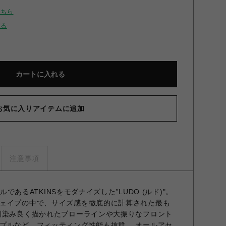
こちら
せる
カートに入れる
お気に入りアイテムに追加
注意事項
デルであるATKINSをモダナイズした”LUDO (ルド)"。
ェイプの中で、サイズ感を徹底的に計算された最も
馴染み良く描かれたブローラインや大振りなフロント
プルなど、フィッティング性能も抜群。 オールアセ