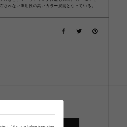
右されない汎用性の高いカラー展開となっている。
SHOP TOP
ontent of the page before translation.