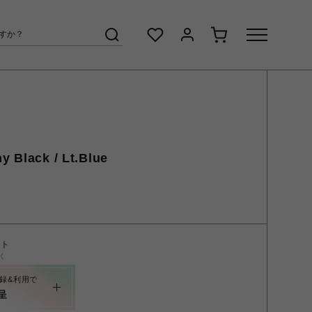
y Black / Lt.Blue
ント
く
録&利用で
呈