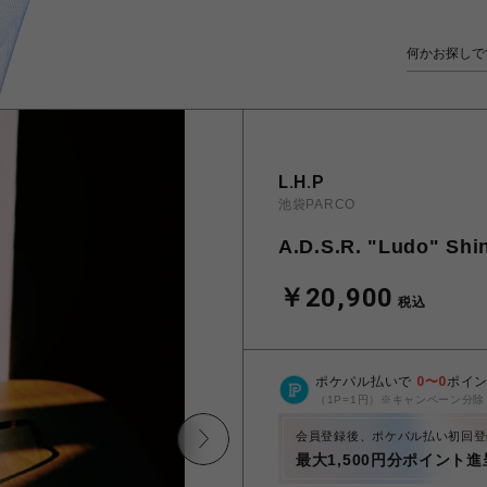
L.H.P
池袋PARCO
A.D.S.R. "Ludo" Shin
￥20,900
税込
ポケパル払いで
0
〜
0
ポイ
（1P=1円）※キャンペーン分除
会員登録後、ポケパル払い初回登
最大1,500円分ポイント進