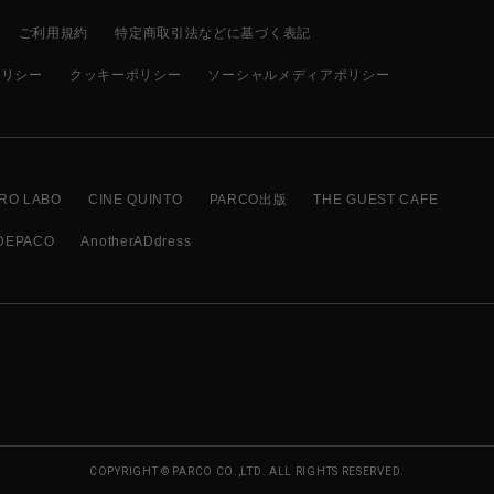
ご利用規約
特定商取引法などに基づく表記
ポリシー
クッキーポリシー
ソーシャルメディアポリシー
RO LABO
CINE QUINTO
PARCO出版
THE GUEST CAFE
DEPACO
AnotherADdress
COPYRIGHT © PARCO CO.,LTD. ALL RIGHTS RESERVED.