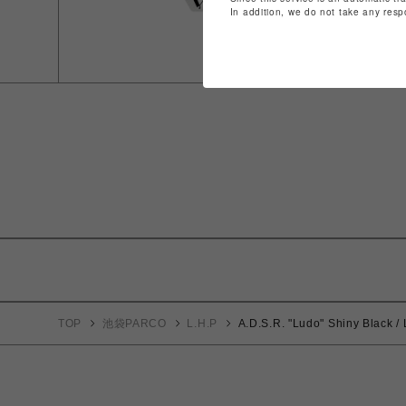
In addition, we do not take any resp
TOP
池袋PARCO
L.H.P
A.D.S.R. "Ludo" Shiny Black / 