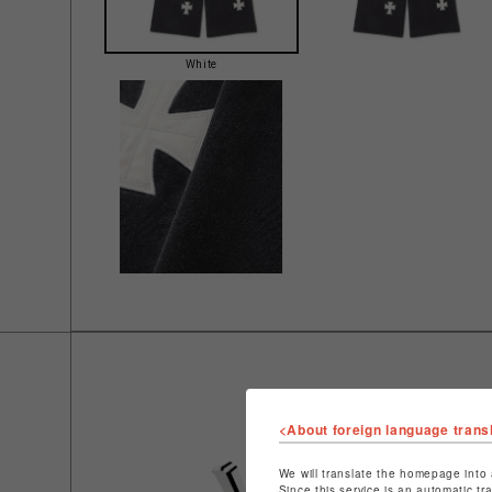
White
<About foreign language trans
We will translate the homepage into 
Since this service is an automatic tr