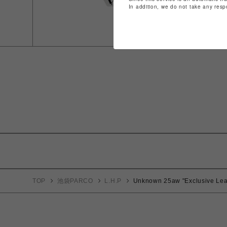
In addition, we do not take any resp
TOP
池袋PARCO
L.H.P
Unknown 25aw "Exclusive Lea