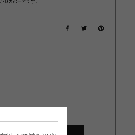
が魅力の一本です。
SHOP TOP
ontent of the page before translation.