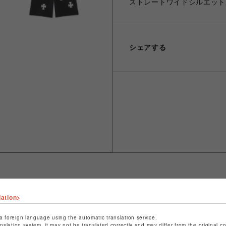
ストレートワイドシルエット
シェアする
lation>
ショップ名
L.H.P
店舗名
池袋PARCO
a foreign language using the automatic translation service.
anslation system, it may not be translated correctly and may differ from the original c