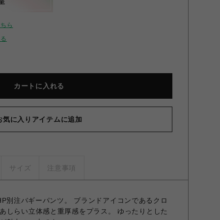
呈
こちら
せる
カートに入れる
お気に入りアイテムに追加
サイズ
注意事項
のLHP別注バギーパンツ。 ブランドアイコンであるクロ
あしらい立体感と重厚感をプラス。 ゆったりとした