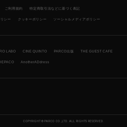
ご利用規約
特定商取引法などに基づく表記
ポリシー
クッキーポリシー
ソーシャルメディアポリシー
RO LABO
CINE QUINTO
PARCO出版
THE GUEST CAFE
DEPACO
AnotherADdress
COPYRIGHT © PARCO CO.,LTD. ALL RIGHTS RESERVED.