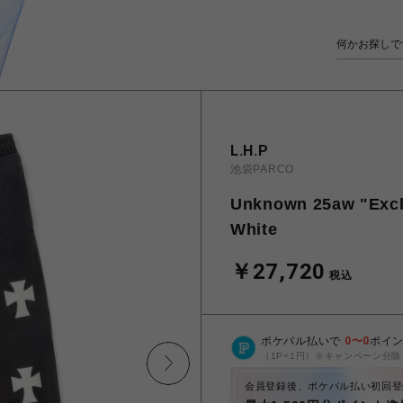
L.H.P
池袋PARCO
Unknown 25aw "Excl
White
￥27,720
税込
ポケパル払いで
0
〜
0
ポイ
（1P=1円）※キャンペーン分除
会員登録後、ポケパル払い初回登