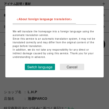
アイテム説明 / 素材
概要
<About foreign language translation>
注意事項
We will translate the homepage into a foreign language using the
automatic translation service.
Since this service is an automatic translation system, it may not be
translated correctly and may differ from the original content of the
シェアする
page before translation.
In addition, we do not take any responsibility for any direct or
indirect damage caused by using this service. Thank you for your
understanding in advance.
Switch language
Cancel
ショップ名
L.H.P
店舗名
池袋PARCO
特定商取引法など法令に基づく表記は
こちら