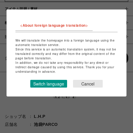
アイテム説明 / 素材
概要
<About foreign language translation>
注意事項
We will translate the homepage into a foreign language using the
automatic translation service.
Since this service is an automatic translation system, it may not be
translated correctly and may differ from the original content of the
シェアする
page before translation.
In addition, we do not take any responsibility for any direct or
indirect damage caused by using this service. Thank you for your
understanding in advance.
Switch language
Cancel
ショップ名
L.H.P
店舗名
池袋PARCO