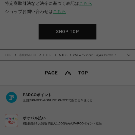
特定商取引法など法令に基づく表記は
こちら
ショップお問い合わせは
こちら
SHOP TOP
TOP
池袋PARCO
L.H.P
A.D.S.R. 25aw "Vince" Layer Brown /
…
Gray
PARCOポイント
全国のPARCOやONLINE PARCOで貯まる＆使える
ポケパル払い
初回登録＆お買物で最大1,500円分のPARCOポイント進呈