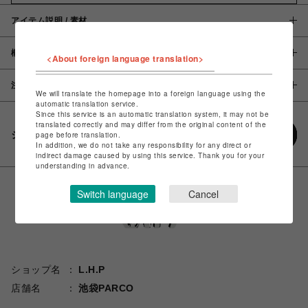
アイテム説明 / 素材
概要
<About foreign language translation>
注意事項
We will translate the homepage into a foreign language using the
automatic translation service.
Since this service is an automatic translation system, it may not be
translated correctly and may differ from the original content of the
シェアする
page before translation.
In addition, we do not take any responsibility for any direct or
indirect damage caused by using this service. Thank you for your
understanding in advance.
Switch language
Cancel
ショップ名
L.H.P
店舗名
池袋PARCO