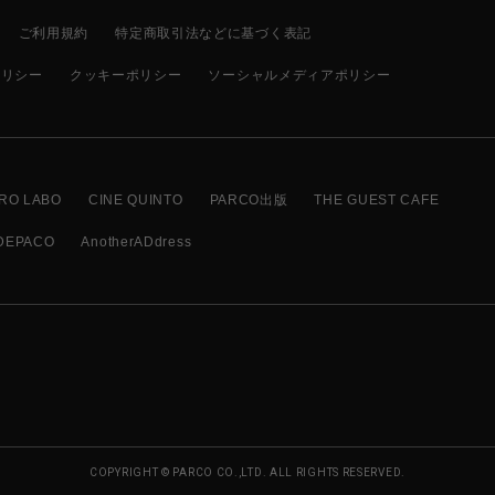
ご利用規約
特定商取引法などに基づく表記
ポリシー
クッキーポリシー
ソーシャルメディアポリシー
RO LABO
CINE QUINTO
PARCO出版
THE GUEST CAFE
DEPACO
AnotherADdress
COPYRIGHT © PARCO CO.,LTD. ALL RIGHTS RESERVED.