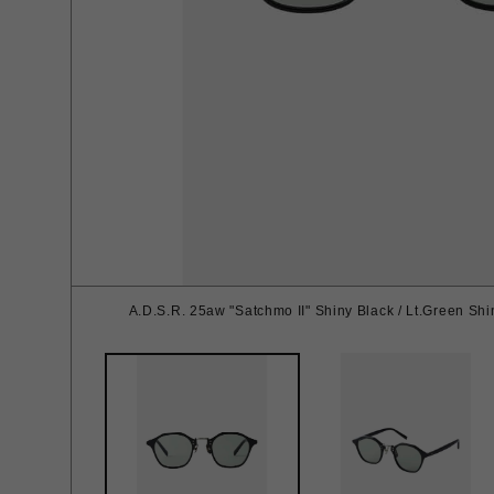
A.D.S.R. 25aw "Satchmo II" Shiny Black / Lt.Green Shi