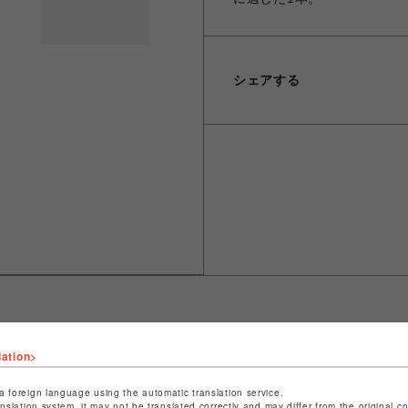
シェアする
lation>
ショップ名
L.H.P
店舗名
池袋PARCO
a foreign language using the automatic translation service.
anslation system, it may not be translated correctly and may differ from the original c