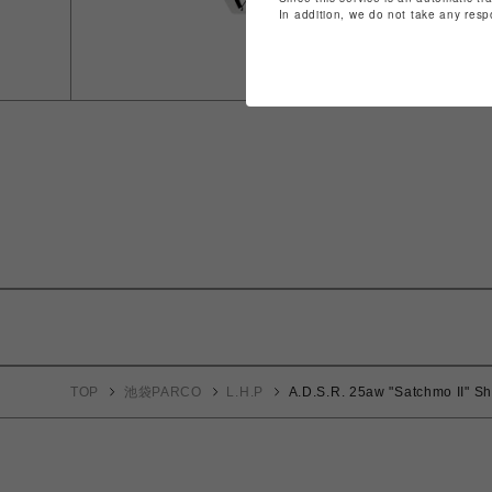
In addition, we do not take any resp
TOP
池袋PARCO
L.H.P
A.D.S.R. 25aw "Satchmo II" Sh