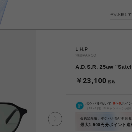
L.H.P
池袋PARCO
A.D.S.R. 25aw "Satch
￥23,100
税込
ポケパル払いで
0
〜
0
ポイ
（1P=1円）※キャンペーン分除
会員登録後、ポケパル払い初回登
最大1,500円分ポイント進