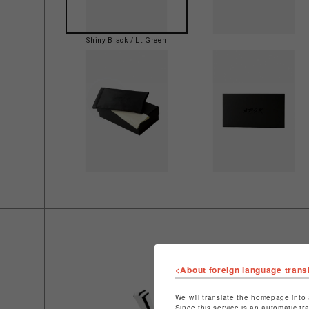
Shiny Black / Lt.Green
<About foreign language trans
We will translate the homepage into 
Since this service is an automatic tr