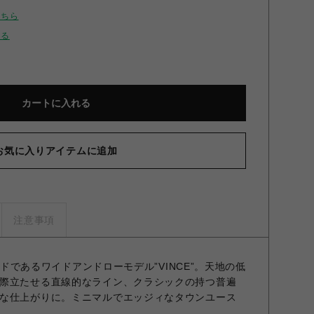
こちら
せる
カートに入れる
お気に入りアイテムに追加
注意事項
ダードであるワイドアンドローモデル”VINCE”。天地の低
際立たせる直線的なライン、クラシックの持つ普遍
な仕上がりに。ミニマルでエッジィなタウンユース