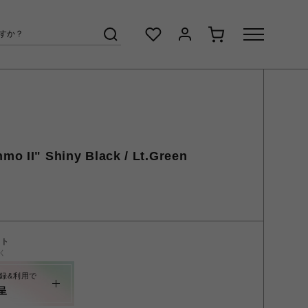
mo II" Shiny Black / Lt.Green
ント
く
録&利用で
呈