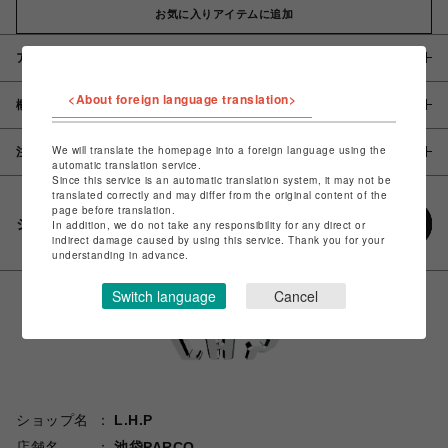
お気に入りアイテムに追加
アイテム説明 / 素材
<About foreign language translation>
概要
We will translate the homepage into a foreign language using the
注意事項
automatic translation service.
Since this service is an automatic translation system, it may not be
translated correctly and may differ from the original content of the
page before translation.
シェアする
In addition, we do not take any responsibility for any direct or
indirect damage caused by using this service. Thank you for your
understanding in advance.
Switch language
Cancel
ショップ名
L.H.P
店舗名
池袋PARCO