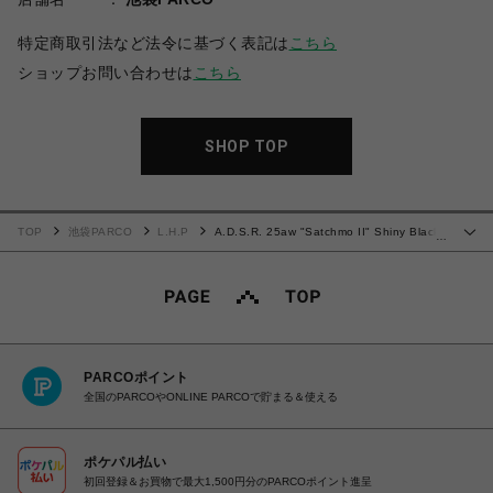
特定商取引法など法令に基づく表記は
こちら
ショップお問い合わせは
こちら
SHOP TOP
TOP
池袋PARCO
L.H.P
A.D.S.R. 25aw "Satchmo II" Shiny Black /
…
Lt.Blue
PARCOポイント
全国のPARCOやONLINE PARCOで貯まる＆使える
ポケパル払い
初回登録＆お買物で最大1,500円分のPARCOポイント進呈