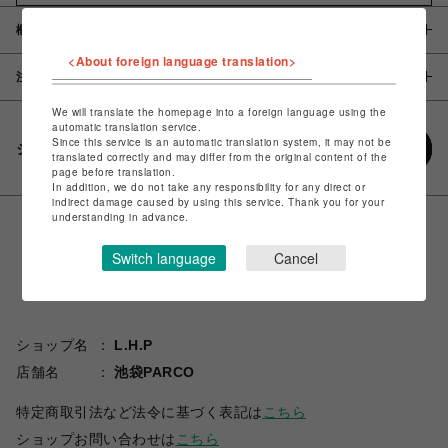
概要
<About foreign language translation>
注意事項
We will translate the homepage into a foreign language using the
automatic translation service.
Since this service is an automatic translation system, it may not be
シェアする
translated correctly and may differ from the original content of the
page before translation.
In addition, we do not take any responsibility for any direct or
indirect damage caused by using this service. Thank you for your
understanding in advance.
Switch language
Cancel
ショップ名
L.H.P
店舗名
池袋PARCO
特定商取引法など法令に基づく表記は
こちら
ショップお問い合わせは
こちら