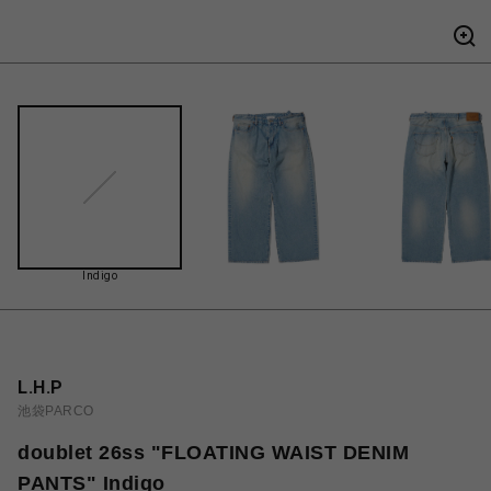
Indigo
L.H.P
池袋PARCO
doublet 26ss "FLOATING WAIST DENIM
PANTS" Indigo