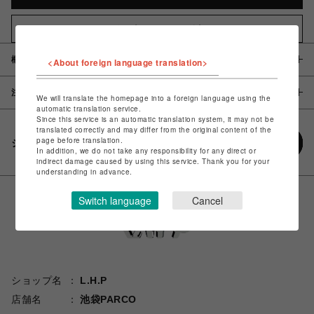
お気に入りアイテムに追加
概要
<About foreign language translation>
注意事項
We will translate the homepage into a foreign language using the
automatic translation service.
Since this service is an automatic translation system, it may not be
translated correctly and may differ from the original content of the
page before translation.
シェアする
In addition, we do not take any responsibility for any direct or
indirect damage caused by using this service. Thank you for your
understanding in advance.
Switch language
Cancel
ショップ名
L.H.P
店舗名
池袋PARCO