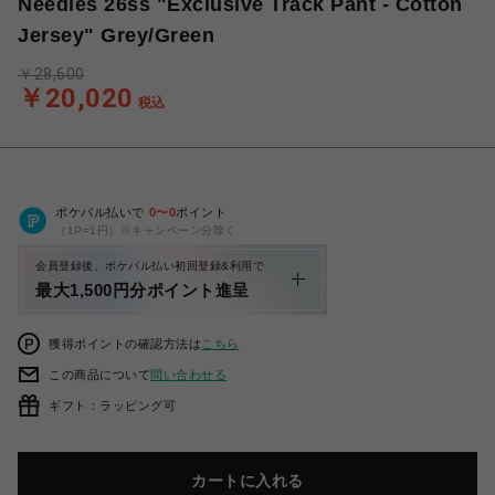
Needles 26ss "Exclusive Track Pant - Cotton
Jersey" Grey/Green
￥28,600
￥20,020
税込
ポケパル払いで
0
〜
0
ポイント
（1P=1円）※キャンペーン分除く
会員登録後、ポケパル払い初回登録&利用で
最大1,500円分ポイント進呈
獲得ポイントの確認方法は
こちら
この商品について
問い合わせる
ギフト：ラッピング可
カートに入れる