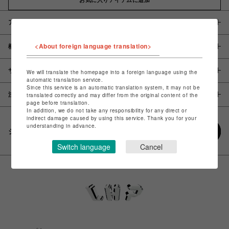
アイテム説明 / 素材
<About foreign language translation>
概要
サイズ
We will translate the homepage into a foreign language using the
automatic translation service.
Since this service is an automatic translation system, it may not be
注意事項
translated correctly and may differ from the original content of the
page before translation.
In addition, we do not take any responsibility for any direct or
indirect damage caused by using this service. Thank you for your
understanding in advance.
シェアする
Switch language
Cancel