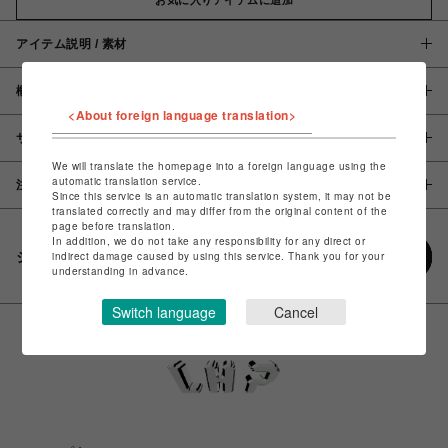
アイテム説明 / 素材
概要
<About foreign language translation>
サイズ
We will translate the homepage into a foreign language using the
automatic translation service.
注意事項
Since this service is an automatic translation system, it may not be
translated correctly and may differ from the original content of the
page before translation.
In addition, we do not take any responsibility for any direct or
シェアする
indirect damage caused by using this service. Thank you for your
understanding in advance.
Switch language
Cancel