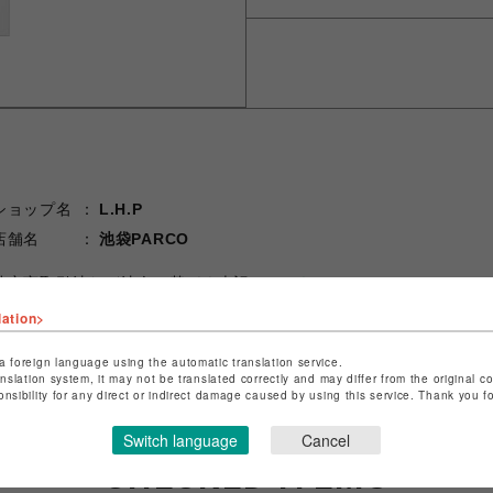
ショップ名
L.H.P
店舗名
池袋PARCO
特定商取引法など法令に基づく表記は
こちら
ショップお問い合わせは
こちら
lation>
a foreign language using the automatic translation service.
anslation system, it may not be translated correctly and may differ from the original c
onsibility for any direct or indirect damage caused by using this service. Thank you 
Switch language
Cancel
CHECKED ITEMS