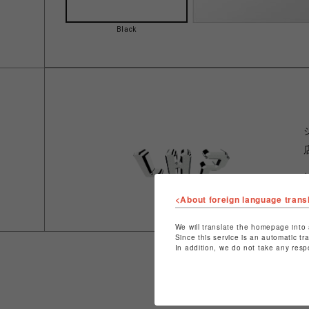
Black
<About foreign language trans
We will translate the homepage into 
Since this service is an automatic tr
In addition, we do not take any resp