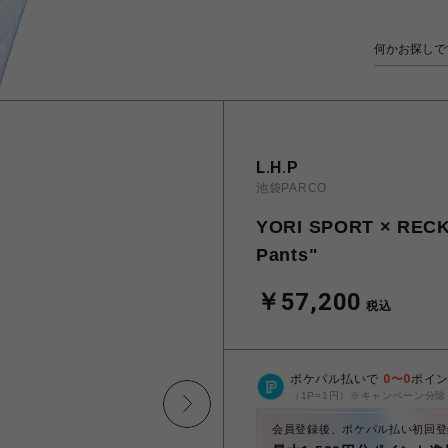
L.H.P
池袋PARCO
YORI SPORT × RECK
Pants"
￥57,200
税込
ポケパル払いで
0
〜
0
ポイ
（1P=1円）※キャンペーン分除
会員登録後、ポケパル払い初回登