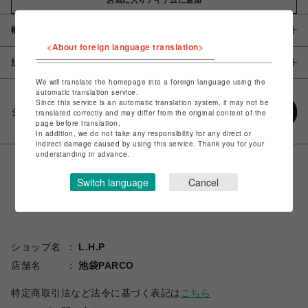
概要
<About foreign language translation>
注意事項
We will translate the homepage into a foreign language using the
automatic translation service.
Since this service is an automatic translation system, it may not be
シェアする
translated correctly and may differ from the original content of the
page before translation.
In addition, we do not take any responsibility for any direct or
indirect damage caused by using this service. Thank you for your
understanding in advance.
Switch language
Cancel
ショップ名
L.H.P
店舗名
池袋PARCO
特定商取引法など法令に基づく表記は
こちら