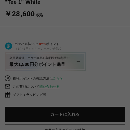
"Tee 1" White
￥28,600
税込
ポケパル払いで
0
〜
0
ポイント
（1P=1円）※キャンペーン分除く
会員登録後、ポケパル払い初回登録&利用で
最大1,500円分ポイント進呈
獲得ポイントの確認方法は
こちら
この商品について
問い合わせる
ギフト：ラッピング可
カートに入れる
お気に入りアイテムに追加