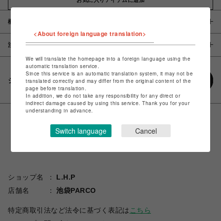
概要
<About foreign language translation>
注意事項
We will translate the homepage into a foreign language using the
automatic translation service.
Since this service is an automatic translation system, it may not be
シェアする
translated correctly and may differ from the original content of the
page before translation.
In addition, we do not take any responsibility for any direct or
indirect damage caused by using this service. Thank you for your
understanding in advance.
Switch language
Cancel
ショップ名
L.H.P
店舗名
池袋PARCO
特定商取引法など法令に基づく表記は
こちら