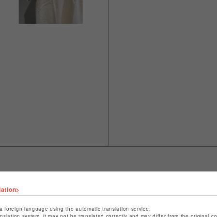
lation>
ショップ名
L.H.P
店舗名
池袋PARCO
a foreign language using the automatic translation service.
anslation system, it may not be translated correctly and may differ from the original c