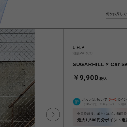
L.H.P
池袋PARCO
SUGARHILL × Car Ser
￥9,900
税込
ポケパル払いで
0
〜
0
ポイ
（1P=1円）※キャンペーン分除
会員登録後、ポケパル払い初回登
最大1,500円分ポイント進