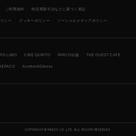
ご利用規約
特定商取引法などに基づく表記
ポリシー
クッキーポリシー
ソーシャルメディアポリシー
RO LABO
CINE QUINTO
PARCO出版
THE GUEST CAFE
DEPACO
AnotherADdress
COPYRIGHT © PARCO CO.,LTD. ALL RIGHTS RESERVED.