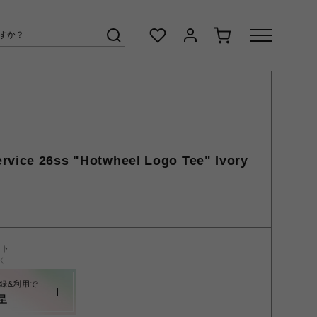
vice 26ss "Hotwheel Logo Tee" Ivory
ント
く
録&利用で
呈