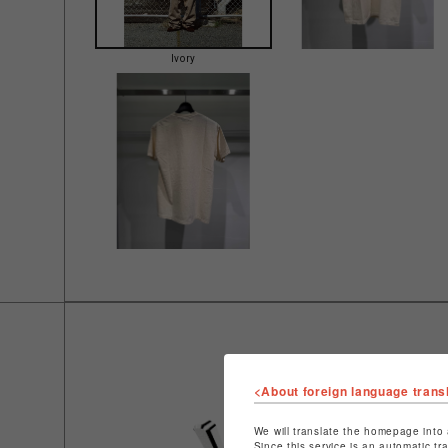
Ivory
<About foreign language trans
We will translate the homepage into 
Since this service is an automatic tr