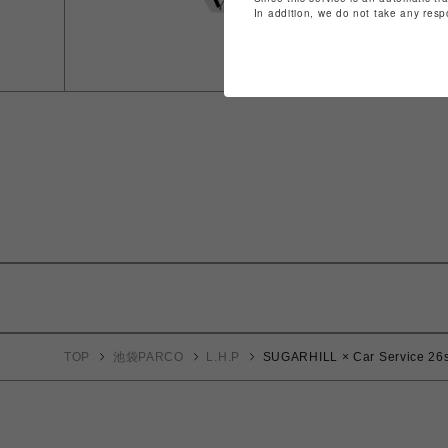
In addition, we do not take any resp
TOP
池袋PARCO
L.H.P
SUGARHILL × Car Service 26s