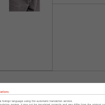
lation>
ショップ名
L.H.P
店舗名
池袋PARCO
a foreign language using the automatic translation service.
anslation system, it may not be translated correctly and may differ from the original c