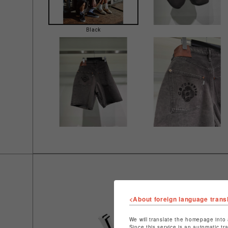
Black
<About foreign language trans
We will translate the homepage into 
Since this service is an automatic tr