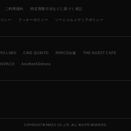
ご利用規約
特定商取引法などに基づく表記
ポリシー
クッキーポリシー
ソーシャルメディアポリシー
RO LABO
CINE QUINTO
PARCO出版
THE GUEST CAFE
DEPACO
AnotherADdress
COPYRIGHT © PARCO CO.,LTD. ALL RIGHTS RESERVED.