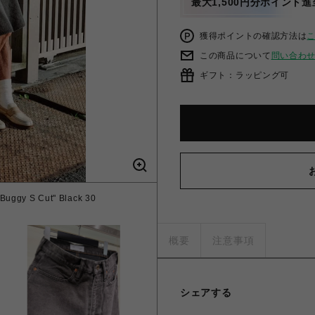
最大1,500円分ポイント進
獲得ポイントの確認方法は
この商品について
問い合わ
ギフト：ラッピング可
Buggy S Cut" Black 30
概要
注意事項
シェアする