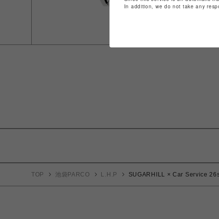
In addition, we do not take any resp
TOP
池袋PARCO
L.H.P
SUGARHILL × Car Service 26s