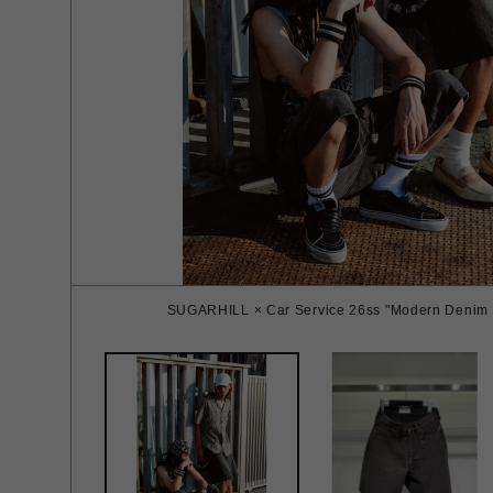
SUGARHILL × Car Service 26ss "Modern Denim 