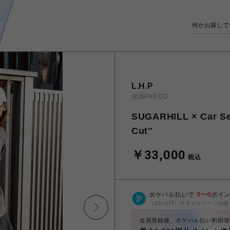
L.H.P
池袋PARCO
SUGARHILL × Car Se
Cut"
￥33,000
税込
ポケパル払いで
0
〜
0
ポイ
（1P=1円）※キャンペーン分除
会員登録後、ポケパル払い初回登