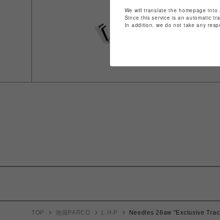
We will translate the homepage into 
Since this service is an automatic tr
In addition, we do not take any resp
TOP
池袋PARCO
L.H.P
Needles 26aw "Exclusive Trac