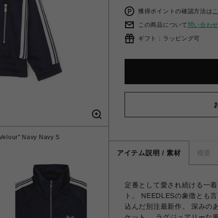
獲得ポイントの確認方法は
この商品について
問い合わ
ギフト：ラッピング可
 Velour" Navy Navy S
アイテム説明 / 素材
概要
定番として愛され続ける一着
ト。 NEEDLESの象徴と
込んだ別注最新作。 深みの
ケット。 ラグジュアリーな