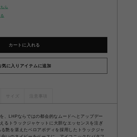
こちら
せる
カートに入れる
お気に入りアイテムに追加
サイズ
注意事項
を、LHPならではの都会的なムードへとアップデー
も言えるトラックジャケットに大胆なエッセンスを注ぎ
ある艶を湛えたベロアボディを採用したトラックジャ
風合いのネイビーをベースに、アイコニックなバタフ