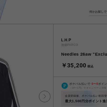
L.H.P
池袋PARCO
Needles 26aw "Exclu
￥35,200
税込
ポケパル払いで
0
〜
0
ポイ
（1P=1円）※キャンペーン分除
会員登録後、ポケパル払い初回登
最大1,500円分ポイント進