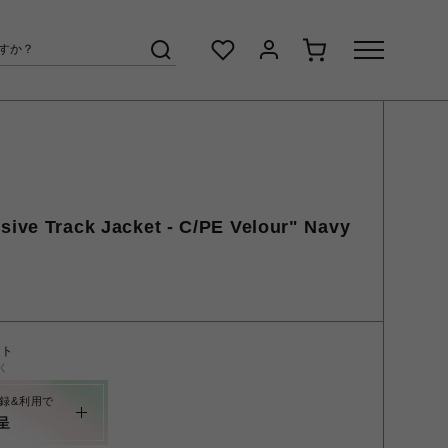
sive Track Jacket - C/PE Velour" Navy
ント
く
録&利用で
呈