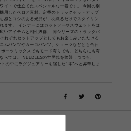
ワイトで仕立てたスペシャルな一着です。 今回の別
採用したベロア素材。定番のトラックセットアップ
ち感とコシのある光沢が、羽織るだけでスタイリン
れます。 インナーにはカットソーやスウェットをは
広いアイテムと相性抜群。 同シリーズのトラックパ
ツとそれぞれセットアップとしてもお楽しみいただける
ニムパンツやカーゴパンツ、ショーツなどとも合わ
スポーツミックスでもモード寄りでも、どちらにも寄
らでは。 NEEDLESの世界観を踏襲しつつも、
ートの中にラグジュアリーを宿した1本”へと昇華しま