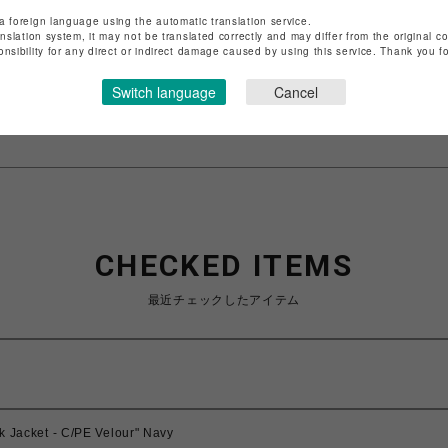
a foreign language using the automatic translation service.
ショップ名
L.H.P
anslation system, it may not be translated correctly and may differ from the original c
店舗名
池袋PARCO
onsibility for any direct or indirect damage caused by using this service. Thank you 
特定商取引法など法令に基づく表記は
こちら
Switch language
Cancel
ショップお問い合わせは
こちら
CHECKED ITEMS
最近チェックしたアイテム
k Jacket - C/PE Velour" Navy