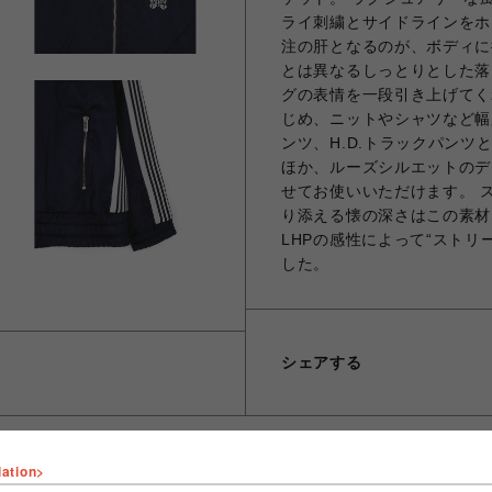
ライ刺繍とサイドラインをホ
注の肝となるのが、ボディに
とは異なるしっとりとした落
グの表情を一段引き上げてく
じめ、ニットやシャツなど幅
ンツ、H.D.トラックパン
ほか、ルーズシルエットのデ
せてお使いいただけます。 
り添える懐の深さはこの素材な
LHPの感性によって“ストリ
した。
シェアする
lation>