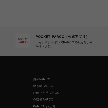
POCKET PARCO（公式アプリ）
コイン＆クーポンでPARCOでのお買い物
がオトクに
浦和PARCO
錦糸町PARCO
ひばりが丘PARCO
心斎橋PARCO
PARCO_ya上野