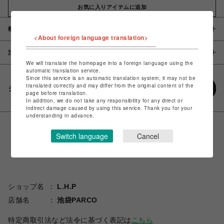
お気に入りアイテムに追加
概要
<About foreign language translation>
注意事項
We will translate the homepage into a foreign language using the
automatic translation service.
Since this service is an automatic translation system, it may not be
translated correctly and may differ from the original content of the
シェアする
page before translation.
In addition, we do not take any responsibility for any direct or
indirect damage caused by using this service. Thank you for your
understanding in advance.
Switch language
Cancel
ショップ名
L.H.P
店舗名
池袋PARCO
特定商取引法など法令に基づく表記は
こちら