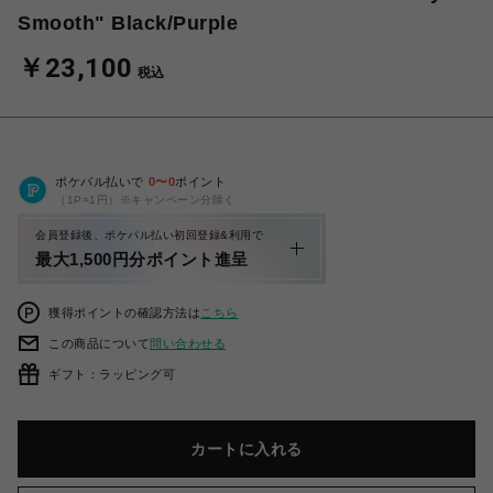
Smooth" Black/Purple
￥23,100
税込
ポケパル払いで
0
〜
0
ポイント
（1P=1円）※キャンペーン分除く
会員登録後、ポケパル払い初回登録&利用で
最大1,500円分ポイント進呈
獲得ポイントの確認方法は
こちら
この商品について
問い合わせる
ギフト：ラッピング可
カートに入れる